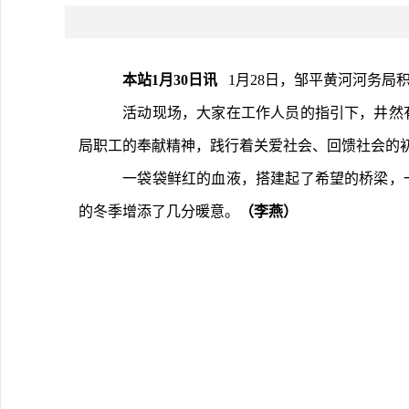
本站1月30日讯   
1月28日，邹平黄河河务局
	活动现场，大家在工作人员的指引下，井然有序地完成登记、体检等准备工作。符合要求的献血者纷纷伸出手臂，献出殷殷热血。他们以实际行动诠释着邹平黄河河务
局职工的奉献精神，践行着关爱社会、回馈社会的
	一袋袋鲜红的血液，搭建起了希望的桥梁，一份份炽热的爱心，传递着温暖与力量。邹平黄河河务局职工用坚定的身影充分彰显了新时代黄河人的责任与担当，为寒冷
的冬季增添了几分暖意。
（李燕）