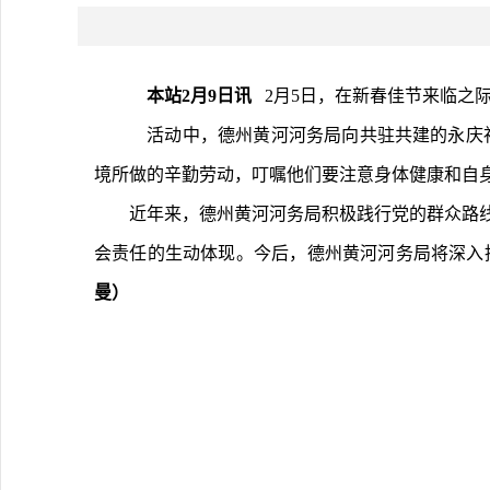
本站2月9日讯  
 2月5日，在新春佳节来临
	活动中，德州黄河河务局向共驻共建的永庆社区一线环卫工人们送上新春祝福和暖心关怀，并送去慰问品，感谢环卫工人一年四季坚守岗位，为营造干净整洁的社区环
境所做的辛勤劳动，叮嘱他们要注意身体健康和自
近年来，德州黄河河务局积极践行党的群众路
会责任的生动体现。今后，德州黄河河务局将深入
曼）