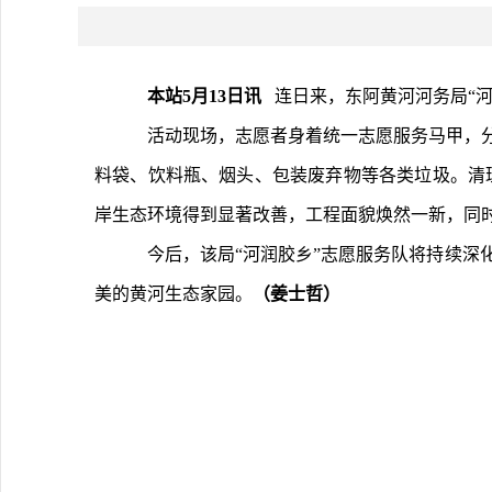
本站5月13日讯 
  连日来，东阿黄河河务局
	活动现场，志愿者身着统一志愿服务马甲，分组沿黄河岸线开展“地毯式”清理。大家深入险工及控导工程等重点区域，手持夹钳、垃圾袋等工具，集中清理沿岸散落的塑
料袋、饮料瓶、烟头、包装废弃物等各类垃圾。清
岸生态环境得到显著改善，工程面貌焕然一新，同
	今后，该局“河润胶乡”志愿服务队将持续深化“护河净滩”志愿服务项目，常态化开展相关活动，积极引导更多志愿者参与到爱河护河行动中来，携手守护水清、岸绿、景
美的黄河生态家园。
（姜士哲）