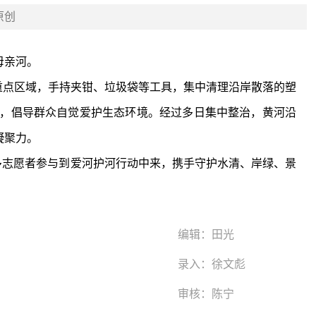
原创
母亲河。
，倡导群众自觉爱护生态环境。经过多日集中整治，黄河沿
凝聚力。
编辑：
田光
录入：
徐文彪
审核：
陈宁