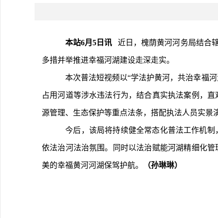
本站6月5日讯 
  近日，槐荫黄河河务局结
多措并举推进幸福河湖建设走深走实。
	本次普法短视频以“学法护黄河，共治幸福河湖”为创作主线，深度结合基层治黄工作难点与社会公众关注热点。内容聚焦河道“四乱”问题中乱搭建、损毁堤防设施、违规
占用河道等涉水违法行为，结合真实执法案例，直
源管理、生态保护等重点法条，搭配执法人员实景
	今后，该局将持续健全常态化普法工作机制，不断丰富普法宣传内容、创新多元化宣传形式，打造更多贴合群众、贴合一线的优质法治文化作品，持续培育全民护河、
依法治河法治氛围。同时以法治赋能河湖精细化管
美的幸福黄河河湖保驾护航。
（孙琳琳）