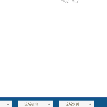
审核：
陈宁
流域机构
流域水利