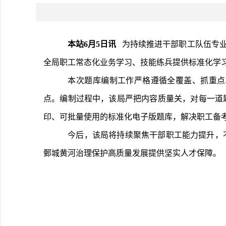
本站6月5日讯 
  为持续推进干部职工队伍
全局职工常态化业务学习、技能练兵提供标准化学
	本次题库编制工作严格遵循全覆盖、抓重点、去虚话、重考点的原则，对照河道修防工教材原文，逐章、逐节、逐页梳理核心考点，精准筛选高频、重点、必考知识
点。编制过程中，该局严把内容质量关，对每一道
印、可批量使用的标准化电子版题库，解决职工备
	今后，该局将持续聚焦干部职工能力提升，不断丰富教育培训载体、优化学习资源供给，常态化推进岗位练兵、技能提升等工作，持续夯实全局人才队伍建设根基，为
鄄城黄河治理保护高质量发展提供坚实人才保障。