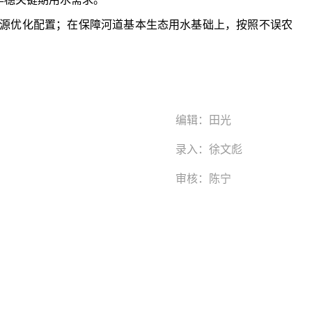
编辑：
田光
录入：
徐文彪
审核：
陈宁