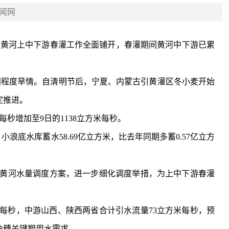
闻网
定推进。
秒增加至9日的1138立方米每秒。
孕穗关键期用水需求。