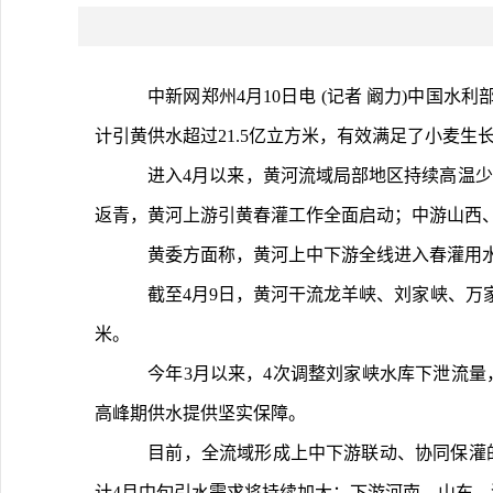
	中新网郑州4月10日电 (记者 阚力)中国水利部黄河水利委员会(以下简称黄委)10日消息，随着气温回升，当前黄河上中下游春灌工作全面铺开，春灌期间黄河中下游已累
计引黄供水超过21.5亿立方米，有效满足了小麦生
	进入4月以来，黄河流域局部地区持续高温少雨，青海、甘肃、宁夏、内蒙古、山西、陕西部分地区存在不同程度旱情。自清明节后，宁夏、内蒙古引黄灌区冬小麦开始
返青，黄河上游引黄春灌工作全面启动；中游山西
	黄委方面称，黄河上中下游全线进入春灌用水
	截至4月9日，黄河干流龙羊峡、刘家峡、万家寨、三门峡、小浪底五大水库合计蓄水283.06亿立方米。其中，小浪底水库蓄水58.69亿立方米，比去年同期多蓄0.57亿立方
米。
	今年3月以来，4次调整刘家峡水库下泄流量，5次调整小浪底水库下泄流量。4月8日，黄委及时下达4月中旬黄河水量调度方案，进一步细化调度举措，为上中下游春灌
高峰期供水提供坚实保障。
	目前，全流域形成上中下游联动、协同保灌的良好局面。4月9日8时，宁夏、内蒙古合计引水流量366立方米每秒，中游山西、陕西两省合计引水流量73立方米每秒，预
计4月中旬引水需求将持续加大；下游河南、山东、