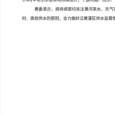
	黄委表示，将持续密切关注黄河来水、天气变化及沿黄灌区用水动态，滚动调整调度计划，强化全流域水资源优化配置；在保障河道基本生态用水基础上，按照不误农
时、高效供水的原则，全力做好沿黄灌区供水监督