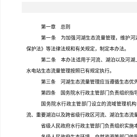
	第一章　总则
	第一条　为加强河湖生态流量管理，维护河湖健康生命，促进人与自然和谐共生，根据《中华人民共和国水法》《中华人民共和国长江保护法》《中华人民共和国黄河
保护法》等法律法规和有关规定，制定本办法。
	第二条　本办法适用于河流、湖泊以及河湖上水工程（水库、水电站、航电枢纽、闸坝等拦河工程）生态流量管控指标确定、泄放与调度、监测与预警、监督评估。小
水电站生态流量管理按照已有规定执行。
	第三条　河湖生态流量管理应当遵循生态
	第四条　国务院水行政主管部门负责组织指
	国务院水行政主管部门设立的流域管理机构（以下简称流域管理机构）负责组织实施长江、黄河、淮河、海河、珠江、松花江、辽河、太湖等大江大河干流、重要支
流、重要湖泊以及跨省级行政区河流、湖泊生态流
	省级人民政府水行政主管部门负责组织实施
	各级人民政府生态环境、自然资源等部门