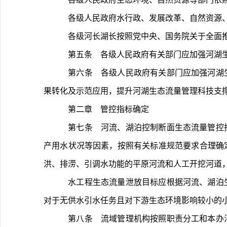
	各级人民政府水行政、发展改革、自然资
	各级河长湖长按照党中央、国务院关于全面
	第五条　各级人民政府有关部门应加强河
	第六条　各级人民政府有关部门应加强河湖生态流量管理科学研究和技术推广，鼓励开展生态流量基础理论、技术方法、仪器装备等关键性技术研究，促进先进科技成
果转化及示范应用，提升河湖生态流量管理科技支
	第二章　管控指标确定
	第七条　河流、湖泊控制断面生态流量管控指标应当进行科学论证，统筹流域上下游、左右岸、干支流，综合考虑水资源条件、气候状况、生态环境保护要求、生活生
产用水状况等因素，按照有关标准规范要求合理确
洪、排涝、引调水功能的平原河流和人工开挖河道
	水工程生态流量泄放目标应根据河流、湖泊生态流量管理要求和水工程所在河湖水文特征、生态环境保护要求、下游取用水需求等，按照有关标准规范要求合理确定。
对于无供水引水任务且对下游生态环境影响较小的
	第八条　流域管理机构按照职责分工和本办法第四条第二款规定，拟定有关河流、湖泊控制断面生态流量管控指标，征求相关单位意见后，报国务院水行政主管部门。