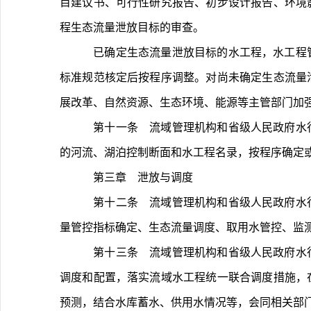
目建议书、可行性研究报告、初步设计报告、环境
程生态流量泄放目标的审查。
	已确定生态流量泄放目标的水工程，水工程管理单位应按照已批复的相关规划和行政审批文件执行；相关规定不一致且经论证确有调整必要的，应商相关部门按照有关
标准规范核定后按程序调整。对尚未确定生态流量
展改革、自然资源、生态环境、能源等主管部门加
	第十一条　流域管理机构和省级人民政府水行政主管部门应当会同相关部门，定期组织检视生态流量管控指标确定情况，提出需开展生态流量管控指标确定或优化调整
的河流、湖泊控制断面和水工程名录，按程序确定
	第三章　泄放与调度
	第十二条　流域管理机构和省级人民政府水行政主管部门应按照职责分工，组织编制和实施河流、湖泊生态流量保障实施方案。实施方案应明确控制断面设置、生态流
量管控指标确定、生态流量调度、取用水管控、监
	第十三条　流域管理机构和省级人民政府水行政主管部门应将河湖生态流量管控指标纳入流域水资源调度方案和年度水资源（水量）调度计划，对流域水资源实行统一
调度和配置，落实流域水工程统一联合调度措施，
预测，结合水库蓄水、供用水情况等，会同相关部