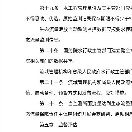
	第十九条　水工程管理单位及其主管部门应按有关标准规范开展水工程生态流量泄放监测，保存原始监测记录，对生态流量监测数据的真实性、完整性、准确性负责，
不得篡改、伪造。原始监测记录保存期限不得少于
	生态流量泄放自动监测监控数据应按要求传输至流域和省级河湖生态流量管理平台。对暂不具备在线传输条件的水工程，水工程管理单位应采取人工等方式定期上传生
态流量监测信息。
	第二十条　国务院水行政主管部门建立健全水利部河湖生态流量管理平台，做好与流域、省级平台贯通衔接，集成数据归集、管理、监控、指挥等功能，并做好与国务
院相关部门的数据共享。
	流域管理机构和省级人民政府水行政主管
	第二十一条　流域管理机构和省级人民政府水行政主管部门应按照职责分工组织建立河流、湖泊和水工程生态流量预警机制，按照有关标准规范明确预警等级和预警阈
值、启动条件、预警方式和发布流程、应对措施。
	第二十二条　当监测断面流量达到生态流量预警启动条件时，流域管理机构或省级人民政府水行政主管部门应利用河湖生态流量管理平台等方式及时发布预警信息，生
态流量保障责任主体应组织开展会商研判，启动相
	第五章　监督评估