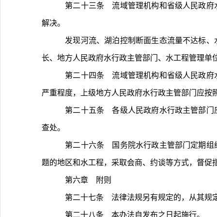
	第二十三条　流域管理机构和省级人民政府水行政主管部门应加强河湖生态流量管理，严格落实生态流量管理责任。重大问题及时提请省级总河长、省级河长湖长协调
解决。
	发现河流、湖泊控制断面生态流量不达标、水工程下泄流量不符合生态流量泄放要求等情形时，应及时组织开展情况核实，按照发现问题严重程度及时通报相关河长湖
长、地方人民政府水行政主管部门、水工程管理单
	第二十四条　流域管理机构和省级人民政府水行政主管部门应定期统计本流域和区域内河湖生态流量达标情况，分析保障措施落实情况。根据发现问题的数量、性质、
严重程度，上级地方人民政府水行政主管部门应按
	第二十五条　各级人民政府水行政主管部门应依据有关法律法规规定，加强生态流量保障情况执法检查，健全执法机制、加大执法力度，依法依规对有关违法行为进行
查处。
	第二十六条　国务院水行政主管部门定期组织开展流域和省级行政区河湖生态流量管理、保障情况评估，将评估结果与国务院有关部门共享。对存在管理不力、突出问
题的地区和水工程，采取会商、约谈等方式，督促
	第六章　附则
	第二十七条　法律法规另有规定的，从其规
	第二十八条　本办法自发布之日起施行。