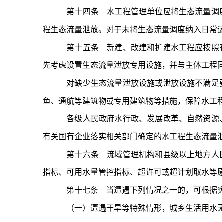
	第十四条　水工程管理单位应将生态流量调度纳入日常运行调度规程，制定水工程生态流量保障措施。严格落实年度水资源调度计划、实时调度指令等要求，保障水工
程生态流量泄放。对于未将生态流量调度纳入日常
	第十五条　新建、改建和扩建水工程应按照有关标准规范要求，在满足工程安全的前提条件下，结合工程总体布置，选择设置合适的生态流量泄放设施，具备条件的优
先考虑设置生态流量泄放专用设施，并与主体工程
	对缺少生态流量泄放设施或泄放设施不满足要求的已建水工程，应在科学论证并保障工程安全的前提下，按照有关标准规范要求，采取利用或改造泄水、发电引水、过
鱼、通航等建筑物或专用建筑物等措施，保障水工
	各级人民政府水行政、发展改革、自然资源、生态环境、能源等主管部门应按职责分工加强对水工程生态流量泄放设施建设或改造的指导。国有资产监督管理机构指导
有关国有企业落实相关部门确定的水工程生态流量
	第十六条　流域管理机构和县级以上地方人民政府水行政主管部门应按照水资源刚性约束制度要求，严格本行政区内取用水总量控制，对因超流域区域取用水总量控制
指标、可用水量管控指标、超许可或超计划取水等
	第十七条　当遭遇下列情况之一的，可根据
	（一）遭遇干旱等特殊情形，城乡生活用水