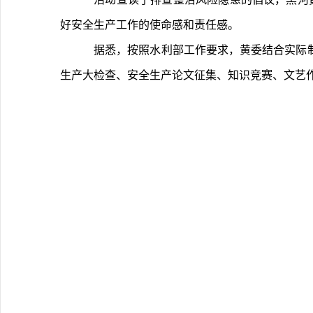
好安全生产工作的使命感和责任感。
	据悉，按照水利部工作要求，黄委结合实际制定印发了2026年“安全生产月”活动方案，将组织开展“排查整治风险隐患”行动、“三违”专项整治、安全隐患“随手拍”、安全
生产大检查、安全生产论文征集、知识竞赛、文艺