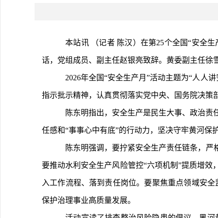
	本站讯 （记者 陈汉）在第25个全国“安全生产月”来临之际，5月29日上午，黄委举行2026年“安全生产月”启动活动。黄委党组书记、主任陈东明宣布活动正式启动并讲
话，党组成员、副主任赵银亮致辞。黄委副主任徐
	2026年全国“安全生产月”活动主题为“人人讲安全、个个会应急——排查整治风险隐患”。举办此次活动，旨在深入学习贯彻习近平总书记关于安全生产的重要论述和重要
指示批示精神，认真贯彻落实党中央、国务院决策部
	陈东明指出，安全生产是民生大事、政治责任，更是发展底线。黄河即将进入主汛期，安全生产与防汛风险交织叠加，要扛牢安全生产政治责任，以“时时放心不下”的责
任感和“事事心中有底”的行动力，坚决守牢黄河保
	陈东明强调，要拧紧安全生产责任链条，严格按照“党政同责、一岗双责、齐抓共管、失职追责”和“三管三必须”的要求，把责任压实到每个单位、每个部门、每个岗位。
要推动水利安全生产风险管控“六项机制”提质增效
入工作流程、落到责任岗位。要聚焦重点领域安全
保护治理事业高质量发展。
	活动宣读了排查整治风险隐患的倡议，黑河黄藏寺、黄河古贤水利枢纽工程参建单位代表围绕活动主题发言，参加人员在安全倡议签名墙上郑重签字，进一步增强了做