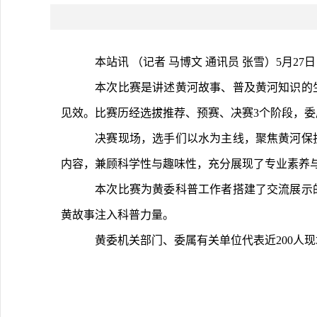
	本站讯 （记者 马博文 通讯员 张雪）5
	本次比赛是讲述黄河故事、普及黄河知识的生动实践，选手坚守科学性原则，深入、准确、生动讲述黄河知识，助力黄河流域生态保护和高质量发展重大国家战略落地
见效。比赛历经选拔推荐、预赛、决赛3个阶段，委
	决赛现场，选手们以水为主线，聚焦黄河保护治理、水沙调控、数字孪生水利、水土保持、水文仪器、黄河文化等内容，将专业的水利科学知识转化为通俗易懂的讲解
内容，兼顾科学性与趣味性，充分展现了专业素养与
	本次比赛为黄委科普工作者搭建了交流展示的平台，进一步营造了爱科学、学科学、用科学的良好氛围，推动黄河水利科普知识走进大众、深入人心，为讲好新时代治
黄故事注入科普力量。
	黄委机关部门、委属有关单位代表近200人