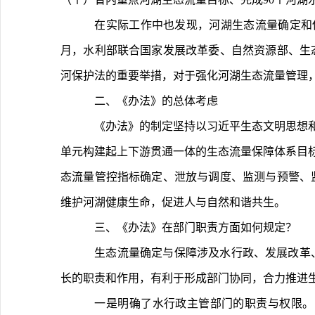
	在实际工作中也发现，河湖生态流量确定和保障工作在部门职责、泄放调度、监测预警和监督评估等方面还有待完善，需要进一步明确管理职责与有关要求。2025年6
月，水利部联合国家发展改革委、自然资源部、生
河保护法的重要举措，对于强化河湖生态流量管理
	二、《办法》的总体考虑
	《办法》的制定坚持以习近平生态文明思想和习近平总书记“节水优先、空间均衡、系统治理、两手发力”治水思路为指导，全面落实水资源刚性约束制度，锚定以流域为
单元构建起上下游贯通一体的生态流量保障体系目
态流量管控指标确定、泄放与调度、监测与预警、
维护河湖健康生命，促进人与自然和谐共生。
	三、《办法》在部门职责方面如何规定？
	生态流量确定与保障涉及水行政、发展改革、自然资源、生态环境、国有资产监督管理、能源等多个部门。《办法》首次明晰了各有关部门职责，并强化了各级河长湖
长的职责和作用，有利于形成部门协同，合力推进
	一是明确了水行政主管部门的职责与权限。《办法》规定，水利部负责组织全国河流、湖泊生态流量管理工作；各流域管理机构负责组织实施长江、黄河、淮河、海