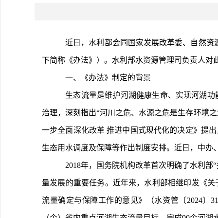
	近日，水利部会同国家发展改革委、自然资源部、生态环境部、国务院国资委、国家能源局联合印发了《河湖生态流量管理办法（试行）》（水资管〔2025〕151号，以
下简称《办法》）。水利部水资源管理司负责人对
	一、《办法》制定的背景
	生态流量是维护河湖健康生命、实现河湖功能永续利用的基本要素，是控制水资源开发强度、复苏河湖生态环境的重要指标。习近平总书记高度重视江河湖泊生态保护
治理，深刻指出“河川之危、水源之危是生存环境之
一步全面深化改革 推进中国式现代化的决定》提
生态用水调度及保障等作出制度安排。近日，中办
	2018年，国务院机构改革首次明确了水利部“指导河湖生态流量水量管理工作”的职责。水利部党组高度重视，将加强生态流量管理作为复苏河湖生态环境，推动水利高质
量发展的重要任务。近年来，水利部相继印发《关于
流量确定与保障工作的意见》（水资管〔2024〕
（个）省内重点河湖生态流量目标、完成90个河湖