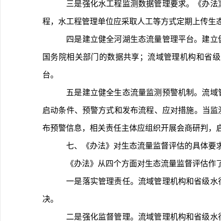
	三是强化水工程监测数据管理要求。《办法》规定，生态流量泄放自动监测监控数据应按照要求传输至流域和省级河湖生态流量管理平台。对暂不具备传输条件的水工
程，水工程管理单位应采取人工等方式定期上传生
	四是建立健全河湖生态流量管理平台。建立健全水利部河湖生态流量管理平台，做好与流域、省级平台贯通衔接，集成数据归集、管理、监控、指挥等功能，并做好与
国务院相关部门的数据共享；流域管理机构和省级
台。
	五是建立健全生态流量监测预警机制。流域管理机构和省级水行政主管部门应按职责分工组织建立河流、湖泊和水工程生态流量预警机制，明确预警等级和预警阈值、
启动条件、预警方式和发布流程、应对措施。当监
布预警信息，相关责任主体应组织开展会商研判，
	七、《办法》对生态流量监督评估的具体要
	《办法》从四个方面对生态流量监督评估作
	一是落实管理责任。流域管理机构和省级水行政主管部门应加强河湖生态流量管理，严格落实生态流量管理责任。重大问题及时提请省级总河长、省级河长湖长协调解
决。
	二是强化监督管理。流域管理机构和省级水行政主管部门发现河流、湖泊控制断面生态流量不达标、水工程下泄流量不符合泄放要求等情形时，应及时组织开展情况核