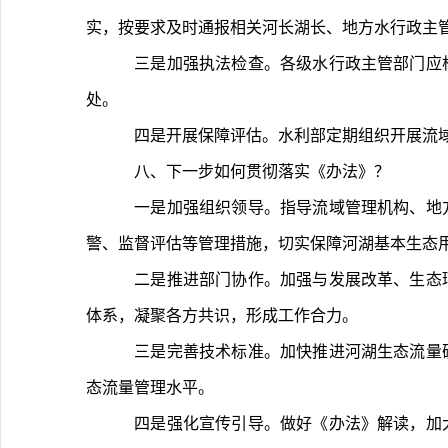
实，按要求及时通报相关河长湖长、地方水行政主
	三是加强执法检查。各级水行政主管部门应根据有关法律法规规定，加强生态流量保障情况执法检查，健全执法机制，加大执法力度，依法依规对有关违法行为进行查
处。
	四是开展保障评估。水利部定期组织开展
	八、下一步如何贯彻落实《办法》？
	一是加强组织领导。指导流域管理机构、地方水行政主管部门按照标准规范和程序要求，全面开展河湖和已建水利水电工程生态流量确定，严格落实泄放调度、监测预
警、监督评估等管理措施，切实保障河湖基本生态
	二是推进部门协作。加强与发展改革、生态环境、自然资源、国资委、能源等部门的沟通协调，及时研究解决河湖生态流量管理过程中出现的问题，健全生态流量管理
体系，凝聚各方共识，形成工作合力。
	三是完善技术标准。加快推进河湖生态流量确定与保障规范国家标准编制工作，完善生态流量标准体系。加强生态流量管理领域重大问题研究，强化技术研发，提升生
态流量管理水平。
	四是强化宣传引导。做好《办法》解读，加大宣传报道力度。加强水资源管理人员培训，提升管理能力和水平。及时总结、提炼形成一批河湖生态流量管理典型案例，