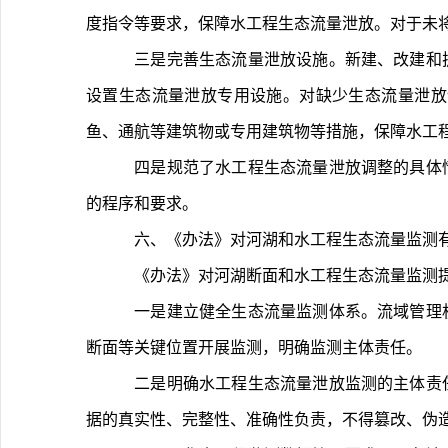
度指令等要求，保障水工程生态流量泄放。对于未
	三是完善生态流量泄放设施。新建、改建和扩建水工程应在满足工程安全的前提条件下，结合工程总体布置，选择设置合适的生态流量泄放设施，具备条件的优先考虑
设置生态流量泄放专用设施。对缺少生态流量泄放
鱼、通航等建筑物或专用建筑物等措施，保障水工
	四是规范了水工程生态流量泄放调整的具体情形和要求。《办法》明确了可根据实际情况和需要调整水工程生态流量泄放的八种情形，并分类明确了生态流量泄放调整
的程序和要求。
	六、《办法》对河湖和水工程生态流量监测
	《办法》对河湖断面和水工程生态流量监测
	一是建立健全生态流量监测体系。流域管理机构和省级水行政主管部门应依托水文站网，组织建立健全河流、湖泊生态流量监测体系，围绕水库泄放点、河湖重要控制
断面等关键位置开展监测，明确监测主体责任。
	二是明确水工程生态流量泄放监测的主体责任。水工程管理单位及其主管部门应按有关标准规范开展水工程生态流量泄放监测，保存原始监测记录，对生态流量监测数
据的真实性、完整性、准确性负责，不得篡改、伪